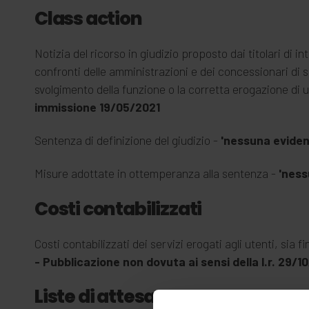
Class action
Notizia del ricorso in giudizio proposto dai titolari di 
confronti delle amministrazioni e dei concessionari di ser
svolgimento della funzione o la corretta erogazione di u
immissione 19/05/2021
Sentenza di definizione del giudizio -
'nessuna eviden
Misure adottate in ottemperanza alla sentenza -
'ness
Costi contabilizzati
Costi contabilizzati dei servizi erogati agli utenti, sia 
- Pubblicazione non dovuta ai sensi della l.r. 29/1
Liste di attesa