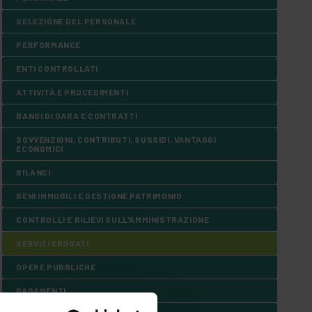
SELEZIONE DEL PERSONALE
PERFORMANCE
ENTI CONTROLLATI
ATTIVITÀ E PROCEDIMENTI
BANDI DI GARA E CONTRATTI
SOVVENZIONI, CONTRIBUTI, SUSSIDI, VANTAGGI
ECONOMICI
BILANCI
BENI IMMOBILI E GESTIONE PATRIMONIO
CONTROLLI E RILIEVI SULL'AMMINISTRAZIONE
SERVIZI EROGATI
OPERE PUBBLICHE
PAGAMENTI