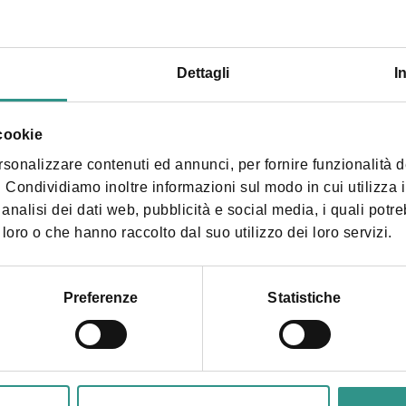
sa previsti e tempi medi effettivi di attesa per
ione non dovuta ai sensi della l.r. 29/10/2014
Dettagli
I
 cookie
rsonalizzare contenuti ed annunci, per fornire funzionalità 
gli utenti rispetto alla qualità dei servizi in rete resi
o. Condividiamo inoltre informazioni sul modo in cui utilizza il
tempestività, statistiche di utilizzo dei servizi in rete.
analisi dei dati web, pubblicità e social media, i quali potr
loro o che hanno raccolto dal suo utilizzo dei loro servizi.
Preferenze
Statistiche