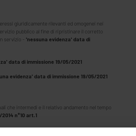
interessi giuridicamente rilevanti ed omogenei nei
vizio pubblico al fine di ripristinare il corretto
n servizio -
'nessuna evidenza' data di
za' data di immissione 19/05/2021
una evidenza' data di immissione 19/05/2021
finali che intermedi e il relativo andamento nel tempo
0/2014 n°10 art.1