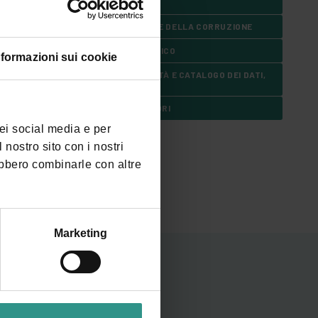
INFORMAZIONI AMBIENTALI
ALTRI CONTENUTI - PREVENZIONE DELLA CORRUZIONE
ALTRI CONTENUTI - ACCESSO CIVICO
nformazioni sui cookie
ALTRI CONTENUTI - ACCESSIBILITÀ E CATALOGO DEI DATI,
METADATI E BANCHE DATI
ALTRI CONTENUTI - DATI ULTERIORI
dei social media e per
 nostro sito con i nostri
ebbero combinarle con altre
Marketing