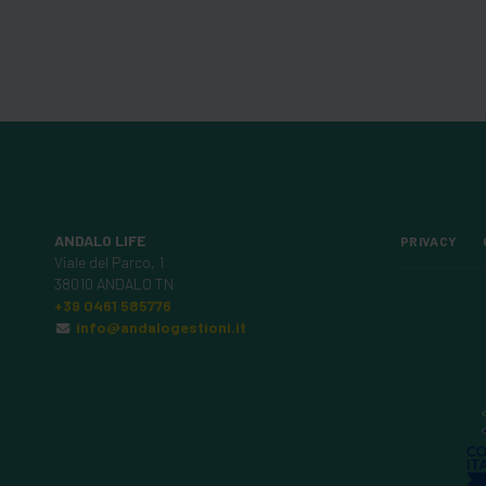
ANDALO LIFE
PRIVACY
Viale del Parco, 1
38010 ANDALO TN
+39 0461 585776
info@andalogestioni.it